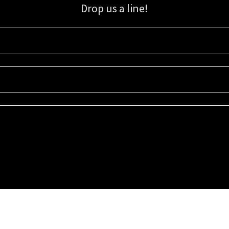
Drop us a line!
Sign up for our email list for updates, promotions, and more.